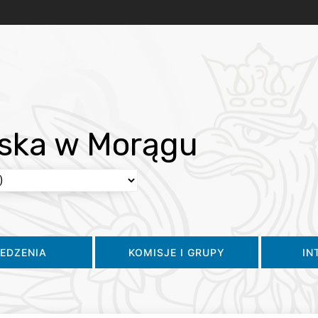
jska w Morągu
IEDZENIA
KOMISJE I GRUPY
IN